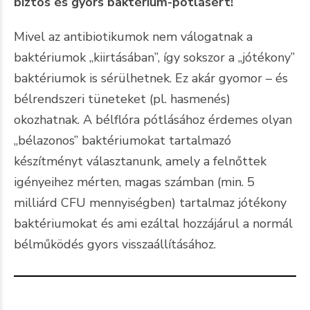
biztos és gyors baktérium-pótlásért!
Mivel az antibiotikumok nem válogatnak a
baktériumok „kiirtásában”, így sokszor a „jótékony”
baktériumok is sérülhetnek. Ez akár gyomor – és
bélrendszeri tüneteket (pl. hasmenés)
okozhatnak. A bélflóra pótlásához érdemes olyan
„bélazonos” baktériumokat tartalmazó
készítményt választanunk, amely a felnőttek
igényeihez mérten, magas számban (min. 5
milliárd CFU mennyiségben) tartalmaz jótékony
baktériumokat és ami ezáltal hozzájárul a normál
bélműködés gyors visszaállításához.