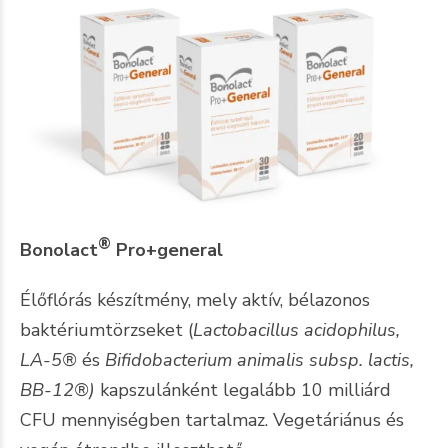
®
Bonolact
Pro+general
Élőflórás készítmény, mely aktív, bélazonos
baktériumtörzseket (
Lactobacillus acidophilus,
LA-5®
és
Bifidobacterium animalis subsp. lactis,
BB-12®)
kapszulánként legalább 10 milliárd
CFU mennyiségben tartalmaz. Vegetáriánus és