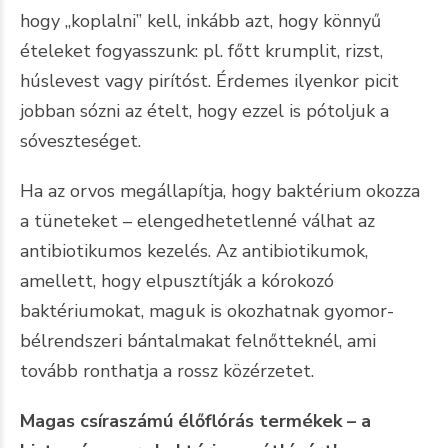
hogy „koplalni” kell, inkább azt, hogy könnyű
ételeket fogyasszunk: pl. főtt krumplit, rizst,
húslevest vagy pirítóst. Érdemes ilyenkor picit
jobban sózni az ételt, hogy ezzel is pótoljuk a
sóveszteséget.
Ha az orvos megállapítja, hogy baktérium okozza
a tüneteket – elengedhetetlenné válhat az
antibiotikumos kezelés. Az antibiotikumok,
amellett, hogy elpusztítják a kórokozó
baktériumokat, maguk is okozhatnak gyomor-
bélrendszeri bántalmakat felnőtteknél, ami
tovább ronthatja a rossz közérzetet.
Magas csíraszámú élőflórás termékek – a