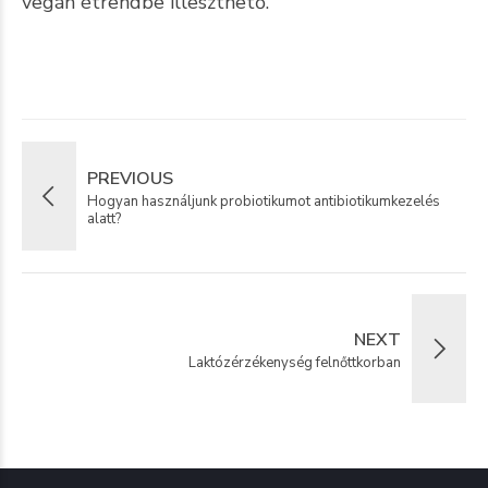
vegán étrendbe illeszthető.
PREVIOUS
Hogyan használjunk probiotikumot antibiotikumkezelés
alatt?
NEXT
Laktózérzékenység felnőttkorban