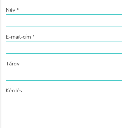
Név *
E-mail-cím *
Tárgy
Kérdés