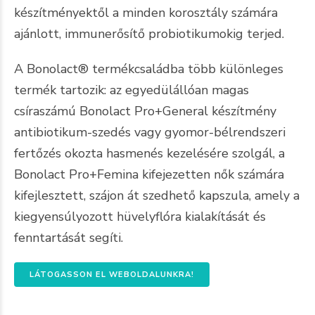
készítményektől a minden korosztály számára
ajánlott, immunerősítő probiotikumokig terjed.
A Bonolact® termékcsaládba több különleges
termék tartozik: az egyedülállóan magas
csíraszámú Bonolact Pro+General készítmény
antibiotikum-szedés vagy gyomor-bélrendszeri
fertőzés okozta hasmenés kezelésére szolgál, a
Bonolact Pro+Femina kifejezetten nők számára
kifejlesztett, szájon át szedhető kapszula, amely a
kiegyensúlyozott hüvelyflóra kialakítását és
fenntartását segíti.
LÁTOGASSON EL WEBOLDALUNKRA!