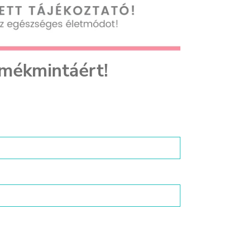
rmékmintáért!