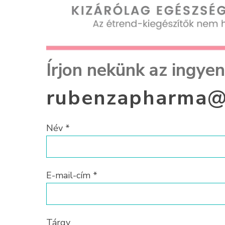
Írjon nekünk az ingye
rubenzapharma@
Név *
E-mail-cím *
Tárgy