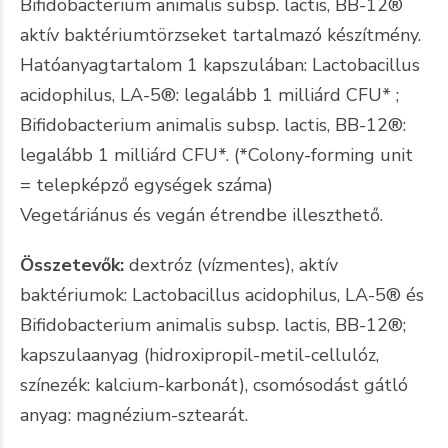
Bifidobacterium animalis subsp. lactis, BB-12®
aktív baktériumtörzseket tartalmazó készítmény.
Hatóanyagtartalom 1 kapszulában: Lactobacillus
acidophilus, LA-5®: legalább 1 milliárd CFU* ;
Bifidobacterium animalis subsp. lactis, BB-12®:
legalább 1 milliárd CFU*. (*Colony-forming unit
= telepképző egységek száma)
Vegetáriánus és vegán étrendbe illeszthető.
Összetevők:
dextróz (vízmentes), aktív
baktériumok: Lactobacillus acidophilus, LA-5® és
Bifidobacterium animalis subsp. lactis, BB-12®;
kapszulaanyag (hidroxipropil-metil-cellulóz,
színezék: kalcium-karbonát), csomósodást gátló
anyag: magnézium-sztearát.