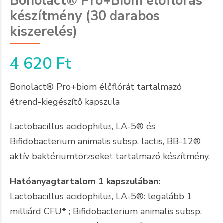
Bonolact® Pro+Biom élőflórás
készítmény (30 darabos
kiszerelés)
4 620
Ft
Bonolact® Pro+biom élőflórát tartalmazó
étrend-kiegészítő kapszula
Lactobacillus acidophilus, LA-5® és
Bifidobacterium animalis subsp. lactis, BB-12®
aktív baktériumtörzseket tartalmazó készítmény.
Hatóanyagtartalom 1 kapszulában:
Lactobacillus acidophilus, LA-5®: legalább 1
milliárd CFU* ; Bifidobacterium animalis subsp.