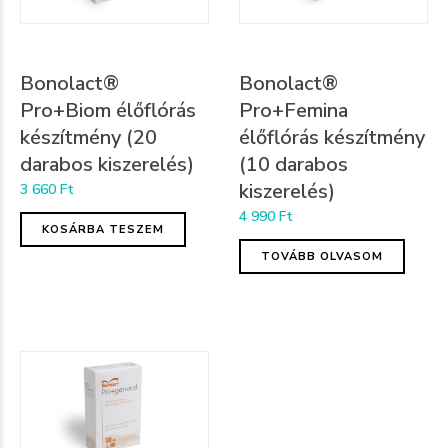
Bonolact®
Bonolact®
Pro+Biom élőflórás
Pro+Femina
készítmény (20
élőflórás készítmény
darabos kiszerelés)
(10 darabos
kiszerelés)
3 660
Ft
4 990
Ft
KOSÁRBA TESZEM
TOVÁBB OLVASOM