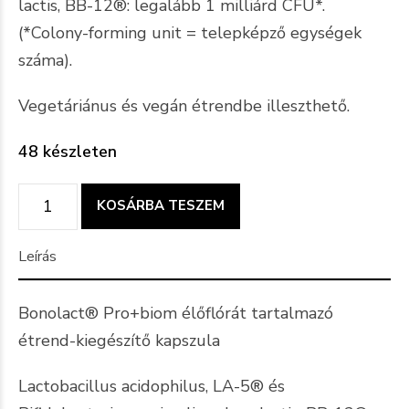
lactis, BB-12®: legalább 1 milliárd CFU*.
(*Colony-forming unit = telepképző egységek
száma).
Vegetáriánus és vegán étrendbe illeszthető.
48 készleten
Bonolact®
KOSÁRBA TESZEM
Pro+Biom
élőflórás
Leírás
készítmény
(30
Bonolact® Pro+biom élőflórát tartalmazó
darabos
étrend-kiegészítő kapszula
kiszerelés)
Lactobacillus acidophilus, LA-5® és
mennyiség