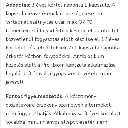
Adagolás:
3 éves kortól naponta 1 kapszula. A
kapszula lenyelésének nehézsége esetén
tartalmát szétnyitás után max. 37 °C
hőmérsékletű folyadékban keverje el, az oldatot
közvetlenül fogyasztás előtt készítse el. 12 éves
kor felett és felnőtteknek 2×1 kapszula naponta
étkezés közben, folyadékkal. Antibiotikum-
kezelés alatt a Pro+biom kapszula alkalmazása
legalább 3 órával a gyógyszer bevétele után
javasolt.
Fontos figyelmeztetés:
A készítmény
összetevőire érzékeny személyek a terméket
nem fogyaszthatják. Alkalmazása 3 éves kor alatt,
továbbá immunhiányos állapot esetén nem