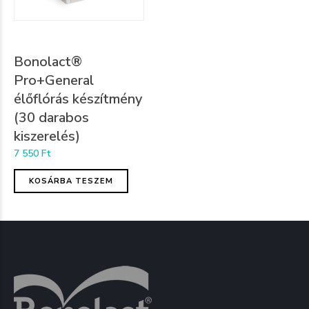
Bonolact®
Pro+General
élőflórás készítmény
(30 darabos
kiszerelés)
7 550
Ft
KOSÁRBA TESZEM